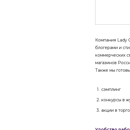
Компания Lady C
блогерами и сти
коммерческих съ
магазинов Росси
Также мы готовы
сэмплинг
конкурсы в жу
акции в торг
Удобство работ