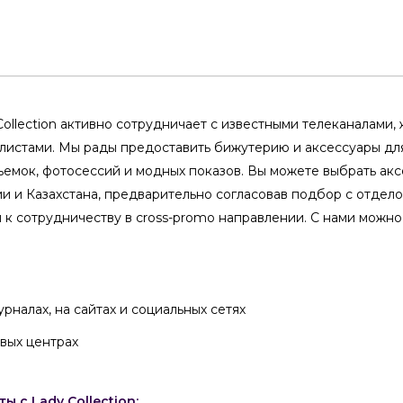
ollection активно сотрудничает с известными телеканалами,
листами.
Мы рады предоставить бижутерию и аксессуары для
емок, фотосессий и модных показов. Вы можете выбрать акс
и и Казахстана, предварительно согласовав подбор с отдело
 к сотрудничеству в cross-promo направлении. С нами можн
рналах, на сайтах и социальных сетях
овых центрах
ы с Lady Collection: