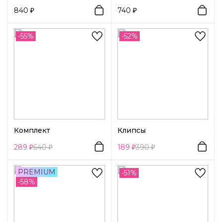
840
740
-55%
-52%
Комплект
Клипсы
289
640
189
390
PREMIUM
-51%
-58%