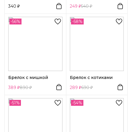
340
249
540
-56%
-58%
Брелок с мишкой
Брелок с котиками
389
890
289
690
-51%
-54%