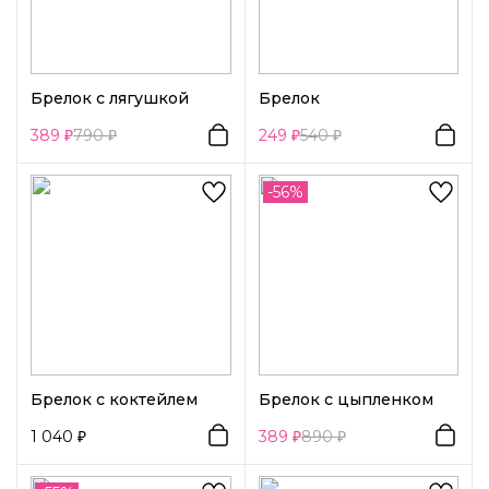
Брелок с лягушкой
Брелок
389
790
249
540
-56%
Брелок с коктейлем
Брелок с цыпленком
1 040
389
890