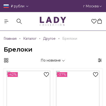
₽
г Москва
рубли
Главная
Каталог
Другое
Брелоки
Брелоки
По новизне
-42%
-37%