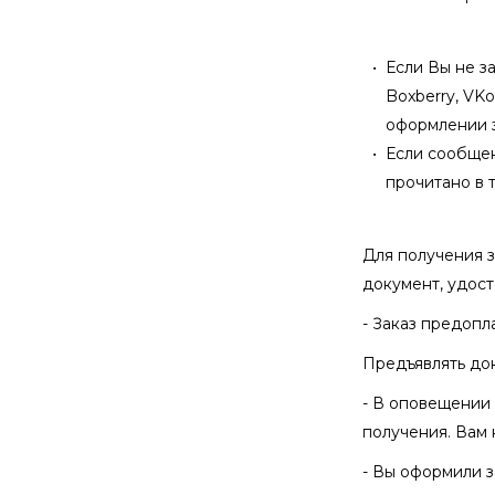
Если Вы не з
Boxberry, VK
оформлении з
Если сообщен
прочитано в 
Для получения 
документ, удост
- Заказ предопл
Предъявлять док
- В оповещении 
получения. Вам 
- Вы оформили з