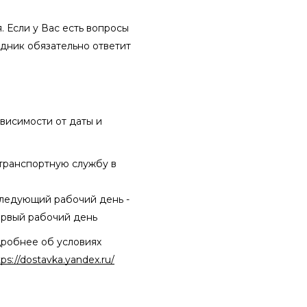
 Если у Вас есть вопросы
удник обязательно ответит
висимости от даты и
 транспортную службу в
 следующий рабочий день
-
ервый рабочий день
дробнее об условиях
tps://dostavka.yandex.ru/