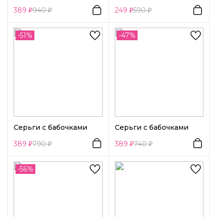
389
940
249
590
-51%
-47%
Серьги с бабочками
Серьги с бабочками
389
790
389
740
-56%