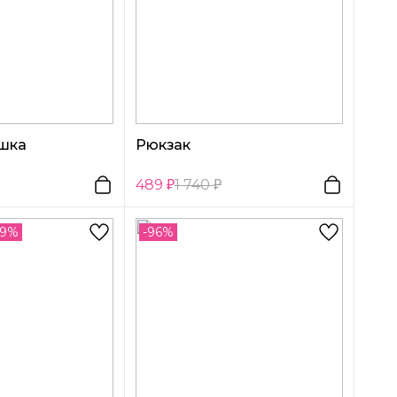
ушка
Рюкзак
489
1 740
69%
-96%