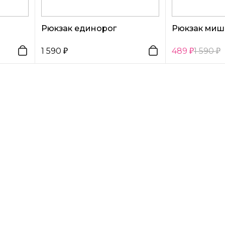
Рюкзак единорог
Рюкзак миш
1 590
489
1 590