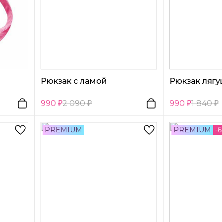
Рюкзак с ламой
Рюкзак ляг
990
2 090
990
1 840
PREMIUM
PREMIUM
-