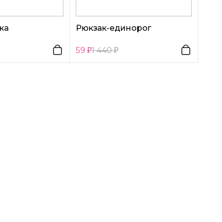
ка
Рюкзак-единорог
59
1 440