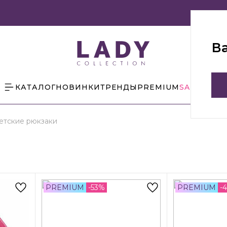
В
КАТАЛОГ
НОВИНКИ
ТРЕНДЫ
PREMIUM
SALE
БЛОГ
етские рюкзаки
PREMIUM
-53%
PREMIUM
-