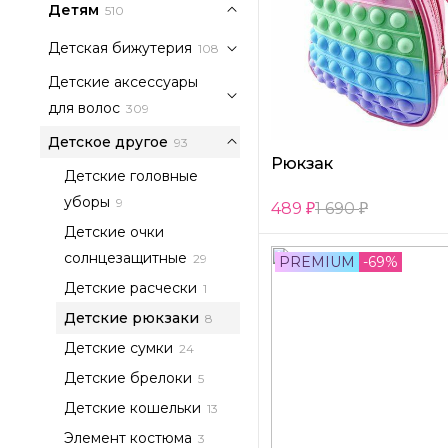
Детям
510
Детская бижутерия
108
Детские аксессуары
для волос
309
Детское другое
93
Рюкзак
Детские головные
уборы
9
489
1 690
Детские очки
солнцезащитные
29
PREMIUM
-69%
Детские расчески
1
Детские рюкзаки
8
Детские сумки
24
Детские брелоки
5
Детские кошельки
13
Элемент костюма
3