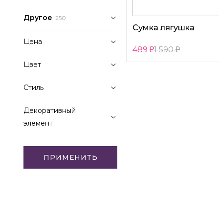
Другое
250
Сумка лягушка
Цена
489
1 590
Цвет
59
1 590
Белый
Стиль
Зеленый
Детский
Декоративный
Мультицвет
элемент
Розовый
Животные
Другое
ПРИМЕНИТЬ
Без элементов