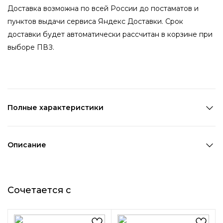
Доставка возможна по всей России до постаматов и
пунктов выдачи сервиса Яндекс Доставки. Срок
доставки будет автоматически рассчитан в корзине при
выборе ПВЗ.
Полные характеристики
Количество в наборе:
1 шт
Состав:
Картон,Полиуретан
Описание
Страна производства:
Китай
Подарочная коробочка прекрасно подойдет для
Цвет 1:
Золотой
фиксации и хранения бижутерии. Изделие выполнено из
Цвет 2:
Черный
Сочетается с
толстого картона в двух цветах: нижняя часть – матовая
Длина 1:
8,5 см
черная, верхняя - блестящая золотая, напоминает фольгу.
Ширина 1:
3 см
Внутри подарочной упаковки есть поролоновая
Возраст:
Взрослый