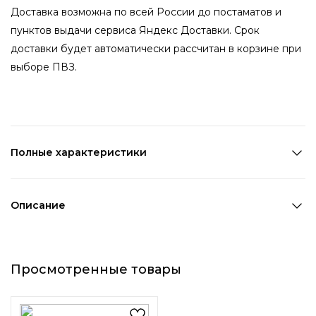
Доставка возможна по всей России до постаматов и
пунктов выдачи сервиса Яндекс Доставки. Срок
доставки будет автоматически рассчитан в корзине при
выборе ПВЗ.
Полные характеристики
Количество в наборе:
1 шт
Состав:
100% ПВХ
Описание
Страна производства:
Китай
Трендовая массажная расческа обладает
Цвет 1:
Белый
антистатическим эффектом и легко справляется с
Цвет 2:
Розовый
Просмотренные товары
густыми и кудрявыми прядями от головы до самых
Длина 1:
20 см
кончиков. Бережно распутывает и не повреждает
Ширина 1:
8,2 см
волосы, благодаря широким зубчикам, которые надежно
Возраст:
Взрослый