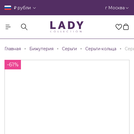
₽
г Москва
рубли
Главная
Бижутерия
Серьги
Серьги-кольца
Сер
-61%