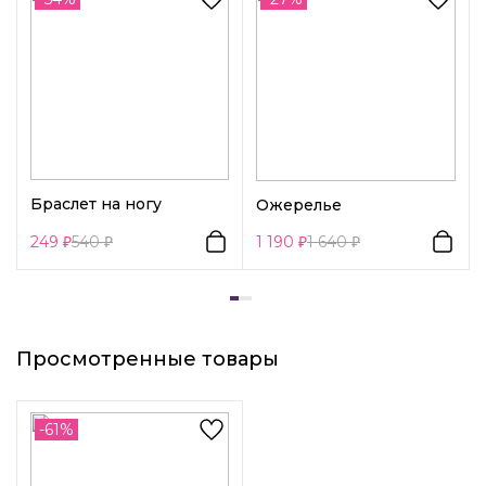
Декоративный элемент 1:
Жемчуг
Вид замка 1:
Гвоздик
Браслет на ногу
Ожерелье
249
540
1 190
1 640
Просмотренные товары
-61%