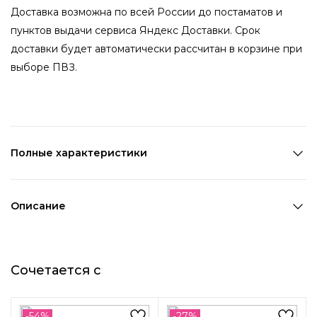
Доставка возможна по всей России до постаматов и
пунктов выдачи сервиса Яндекс Доставки. Срок
доставки будет автоматически рассчитан в корзине при
выборе ПВЗ.
Полные характеристики
Количество в наборе:
1 пара
Состав:
Металл,ПВХ
Описание
Страна производства:
Китай
Серьги с жемчугом - это вечная классика, способная
Цвет 1:
Золотой
дополнить и украсить любой ваш образ. Аксессуар
Цвет 2:
Белый
Сочетается с
выполнен в форме не смыкающихся колец и имеет
Длина 1:
2,5 см
надежную и удобную застежку-гвоздик.
Ширина 1:
0,5 см
Возраст:
Взрослый
-54%
-27%