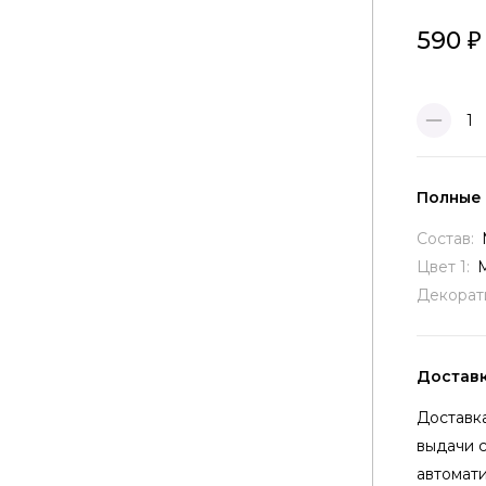
590
1
Полные
Состав:
Цвет 1:
Декорат
Достав
Доставка
выдачи 
автомати