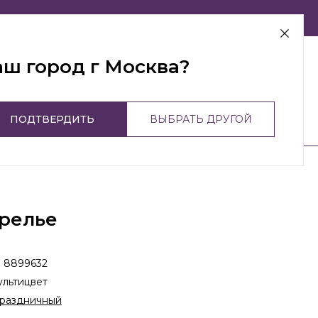
г Москва
аш город г Москва?
ПОДТВЕРДИТЬ
ВЫБРАТЬ ДРУГОЙ
релье
:
8899632
льтицвет
раздничный