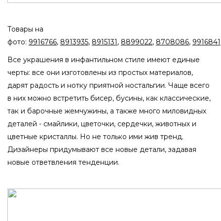
Товары на
фото:
9916766
,
8913935
,
8915131
,
8899022
,
8708086
,
9916841
Все украшения в инфантильном стиле имеют единые
черты: все они изготовлены из простых материалов,
дарят радость и нотку приятной ностальгии. Чаще всего
в них можно встретить бисер, бусины, как классические,
так и барочные жемчужины, а также много миловидных
деталей - смайлики, цветочки, сердечки, животных и
цветные кристаллы. Но не только ими жив тренд.
Дизайнеры придумывают все новые детали, задавая
новые ответвления тенденции.