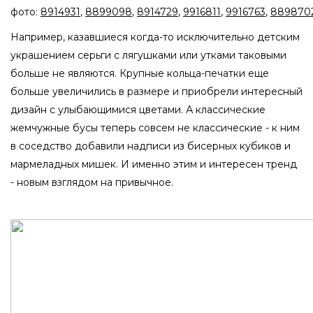
фото:
8914931
,
8899098
,
8914729
,
9916811
,
9916763
,
889870
Например, казавшиеся когда-то исключительно детским
украшением серьги с лягушками или утками таковыми
больше не являются. Крупные кольца-печатки еще
больше увеличились в размере и приобрели интересный
дизайн с улыбающимися цветами. А классические
жемчужные бусы теперь совсем не классические - к ним
в соседство добавили надписи из бисерных кубиков и
мармеладных мишек. И именно этим и интересен тренд
- новым взглядом на привычное.