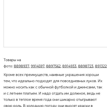
Товары на
фото:
8898937
,
9914597
,
8897562
,
8914933
,
8898723
,
891322
Кроме всех преимуществ, наивные украшения хороши
тем, что идеально подходят для повседневных луков. Их
можно носить как с обычной футболкой и джинсами, так
и с летним платьем. И надо отдать им должное, ведь не
только в теплое время года они шикарно отыгрывают
свою роль. В холодную погоду они вносят краски в