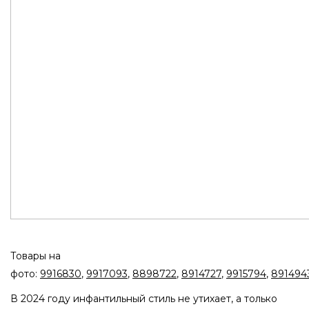
Товары на
фото:
9916830
,
9917093
,
8898722
,
8914727
,
9915794
,
891494
В 2024 году инфантильный стиль не утихает, а только